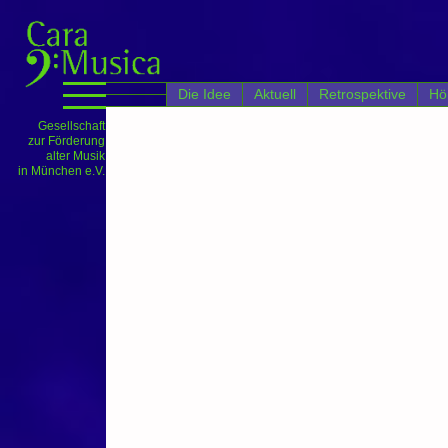
';
Die Idee
Aktuell
Retrospektive
Hö
Gesellschaft
zur Förderung
alter Musik
in München e.V.