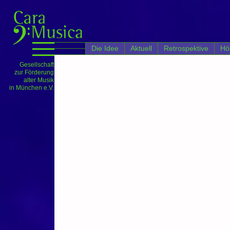
';
Die Idee
Aktuell
Retrospektive
Hö
Gesellschaft
zur Förderung
alter Musik
in München e.V.