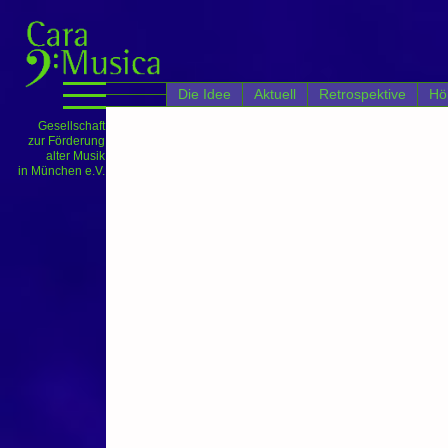
';
Die Idee
Aktuell
Retrospektive
Hö
Gesellschaft
zur Förderung
alter Musik
in München e.V.